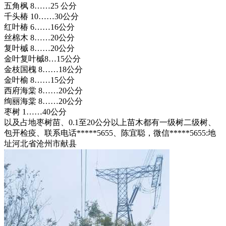
五角枫 8……25 公分
千头椿 10……30公分
红叶椿 6……16公分
丝棉木 8……20公分
复叶槭 8……20公分
金叶复叶槭8…15公分
金枝国槐 8……18公分
金叶榆 8……15公分
西府海棠 8……20公分
绚丽海棠 8……20公分
枣树 1……40公分
以及占地枣树苗、0.1至20公分以上苗木都有一级树二级树、
包开检疫、联系电话*****5655、陈宜聪，微信*****5655:地
址河北省沧州市献县