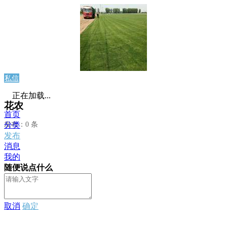
私信
正在加载...
花农
首页
发布：0 条
分类
发布
消息
我的
随便说点什么
取消
确定