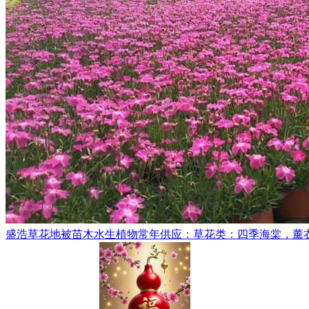
盛浩草花地被苗木水生植物常年供应：草花类：四季海棠，薰衣草