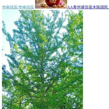
华南供应/华南供应
AA青州盛浩苗木陈国民..