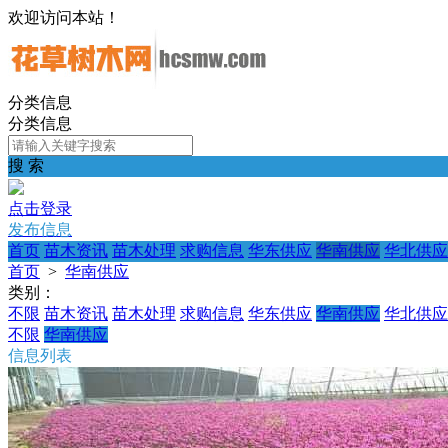
欢迎访问本站！
分类信息
分类信息
搜 索
点击登录
发布信息
首页
苗木资讯
苗木处理
求购信息
华东供应
华南供应
华北供应
首页
>
华南供应
类别：
不限
苗木资讯
苗木处理
求购信息
华东供应
华南供应
华北供应
不限
华南供应
信息列表