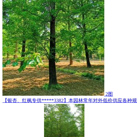
2图
【银杏、红枫专供*****3382】本园林常年对外低价供应各种规