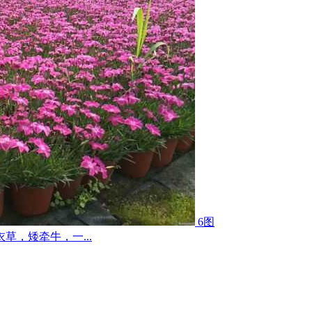
6图
，矮牵牛，一...