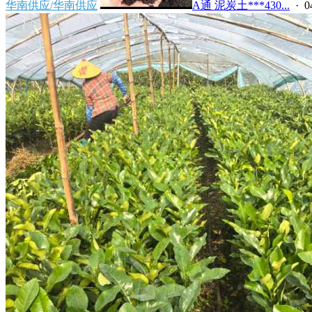
华南供应/华南供应
A通 泥炭土***430...
· 0