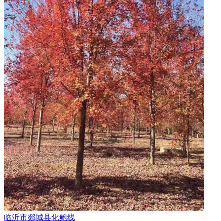
临沂市郯城县化鲍线