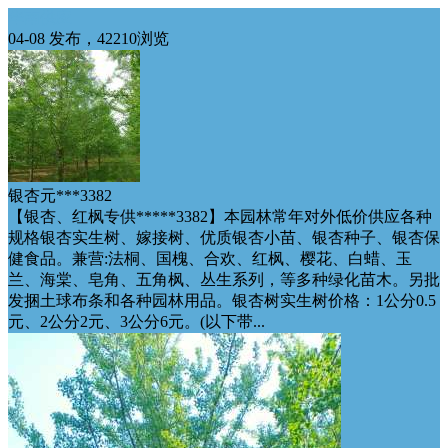
华南供应
04-08 发布，42210浏览
银杏元***3382
【银杏、红枫专供*****3382】本园林常年对外低价供应各种
规格银杏实生树、嫁接树、优质银杏小苗、银杏种子、银杏保
健食品。兼营:法桐、国槐、合欢、红枫、樱花、白蜡、玉
兰、海棠、皂角、五角枫、丛生系列，等多种绿化苗木。另批
发捆土球布条和各种园林用品。银杏树实生树价格：1公分0.5
元、2公分2元、3公分6元。(以下带...