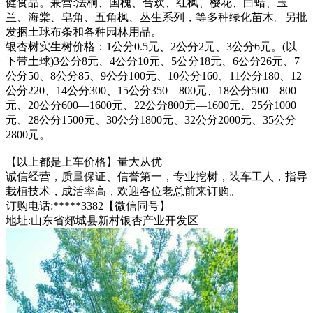
健食品。兼营:法桐、国槐、合欢、红枫、樱花、白蜡、玉
兰、海棠、皂角、五角枫、丛生系列，等多种绿化苗木。另批
发捆土球布条和各种园林用品。
银杏树实生树价格：1公分0.5元、2公分2元、3公分6元。(以
下带土球)3公分8元、4公分10元、5公分18元、6公分26元、7
公分50、8公分85、9公分100元、10公分160、11公分180、12
公分220、14公分300、15公分350—800元、18公分500—800
元、20公分600—1600元、22公分800元—1600元、25分1000
元、28公分1500元、30公分1800元、32公分2000元、35公分
2800元。
【以上都是上车价格】量大从优
诚信经营，质量保证、信誉第一，专业挖树，装车工人，指导
栽植技术，成活率高，欢迎各位老总前来订购。
订购电话:*****3382【微信同号】
地址:山东省郯城县新村银杏产业开发区