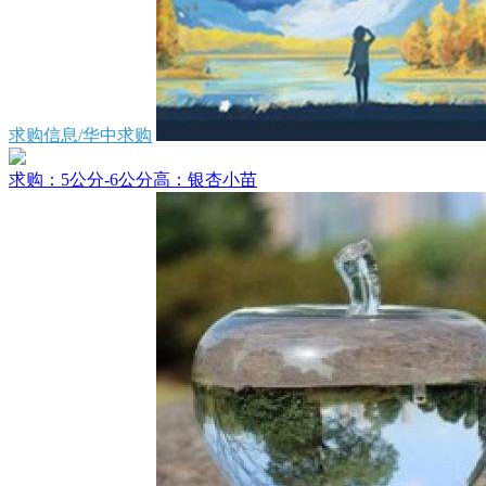
求购信息/华中求购
求购：5公分-6公分高：银杏小苗