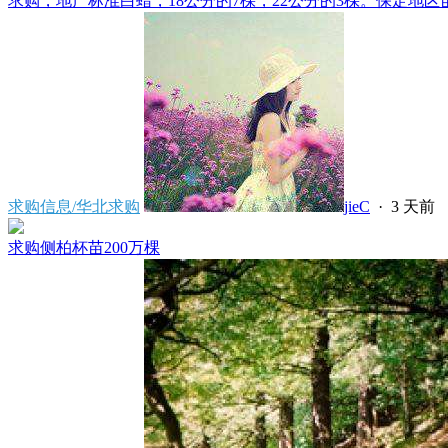
求购，地产标准白蜡，18公分的7棵，22公分的3棵。保定地区苗
求购信息/华北求购
jieC
·
3 天前
求购侧柏杯苗200万棵