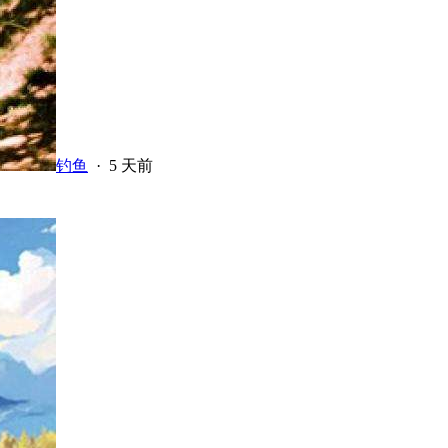
钓鱼
·
5 天前