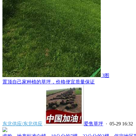
3图
置顶
自己家种植的草坪，价格便宜质量保证
东北供应/东北供应
爱售草坪
· 05-29 16:32