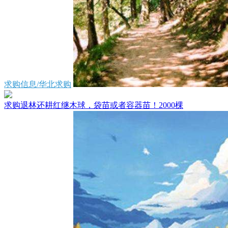
求购信息/华北求购
求购退林还耕红继木球，袋苗或者容器苗！2000棵