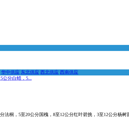
华中供应
东北供应
西北供应
西南供应
公分白蜡，5...
法桐，5至20公分国槐，8至12公分红叶碧挑，3至12公分杨树苗。电