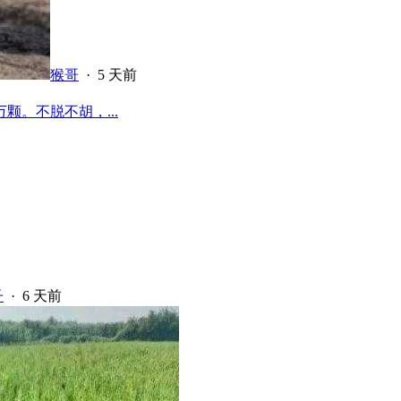
猴哥
·
5 天前
颗。不脱不胡，...
子
·
6 天前