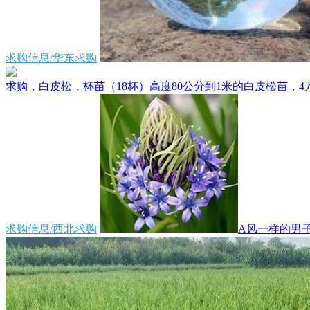
求购信息/华东求购
求购，白皮松，杯苗（18杯）高度80公分到1米的白皮松苗，4万
求购信息/西北求购
A风一样的男