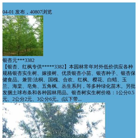
东北供应
04-01 发布，40807浏览
银杏元***3382
【银杏、红枫专供*****3382】本园林常年对外低价供应各种
规格银杏实生树、嫁接树、优质银杏小苗、银杏种子、银杏保
健食品。兼营:法桐、国槐、合欢、红枫、樱花、白蜡、玉
兰、海棠、皂角、五角枫、丛生系列，等多种绿化苗木。另批
发捆土球布条和各种园林用品。银杏树实生树价格：1公分0.5
元、2公分2元、3公分6元。(以下带...