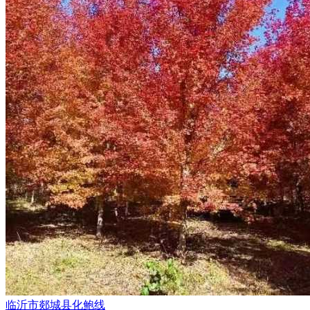
临沂市郯城县化鲍线