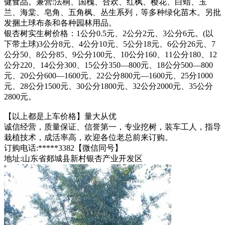
健食品。兼营:法桐、国槐、合欢、红枫、樱花、白蜡、玉
兰、海棠、皂角、五角枫、丛生系列，等多种绿化苗木。另批
发捆土球布条和各种园林用品。
银杏树实生树价格：1公分0.5元、2公分2元、3公分6元。(以
下带土球)3公分8元、4公分10元、5公分18元、6公分26元、7
公分50、8公分85、9公分100元、10公分160、11公分180、12
公分220、14公分300、15公分350—800元、18公分500—800
元、20公分600—1600元、22公分800元—1600元、25分1000
元、28公分1500元、30公分1800元、32公分2000元、35公分
2800元。
【以上都是上车价格】量大从优
诚信经营，质量保证、信誉第一，专业挖树，装车工人，指导
栽植技术，成活率高，欢迎各位老总前来订购。
订购电话:*****3382【微信同号】
地址:山东省郯城县新村银杏产业开发区