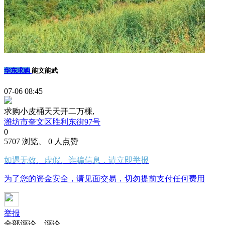
华东求购
能文能武
07-06 08:45
求购小皮桶天天开二万棵,
潍坊市奎文区胜利东街97号
0
5707 浏览、 0 人点赞
如遇无效、虚假、诈骗信息，请立即举报
为了您的资金安全，请见面交易，切勿提前支付任何费用
举报
全部评论
评论