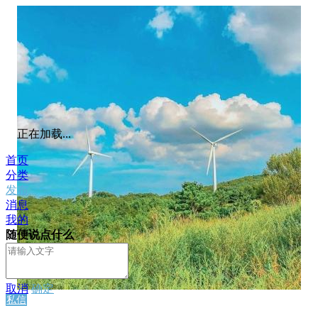
正在加载...
首页
分类
发布
消息
我的
随便说点什么
取消
确定
私信