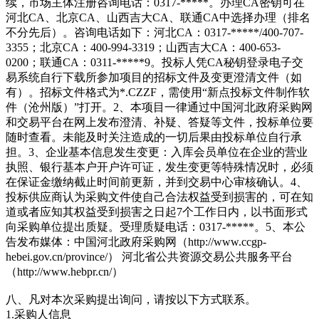
续，市场主体注册咨询电话：0317-*****。办理CA密钥可在
河北CA、北京CA、山西吉大CA、联通CA中选择办理（排名
不分先后）。咨询电话如下：河北CA：0317-*****/400-707-
3355；北京CA：400-994-3319；山西吉大CA：400-653-
0200；联通CA：0311-*****9。投标人凭CA秘钥登录电子交
易系统自行下载所参加项目的招标文件及变更澄清文件（如
有）。招标文件格式为*.CZZF，需使用“新点投标文件制作软
件（沧州版）”打开。2、本项目一律通过中国河北政府采购网
和交易平台在网上发布澄清、补疑、答疑等文件，投标单位要
随时查看。未能及时关注造成的一切后果由投标单位自行承
担。3、企业基本信息发生变更：入库会员单位在企业的营业
执照、银行基本户开户许可证，发生变更等特殊情况时，必须
在保证金缴纳截止时间前更新，并到交易中心审核确认。4、
投标供应商认为采购文件使自己合法权益受到损害的，可在知
道或者应知其权益受到损害之日起7个工作日内，以书面形式
向采购单位提出质疑。受理质疑电话：0317-*****。5、本公
告发布媒体：中国河北政府采购网（http://www.ccgp-
hebei.gov.cn/province/） 河北省公共资源交易公共服务平台
（http://www.hebpr.cn/）
八、凡对本次采购提出询问，请按以下方式联系。
1.采购人信息