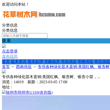
欢迎访问本站！
分类信息
分类信息
搜 索
点击登录
发布信息
首页
苗木资讯
苗木处理
求购信息
华东供应
华南供应
华北供应
首页
>
西南供应
>
专供各种绿化苗木直销:美国红枫、银杏树、
专供各种绿化苗木直销:美国红枫、银杏树、银杏小苗，...
浏览：14019 刷新：2023-03-05 17:08
地址 :
徐州市邳州市G310(连共线)