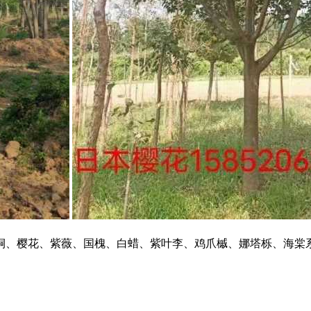
桐、樱花、紫薇、国槐、白蜡、紫叶李、鸡爪槭、娜塔栎、海棠系