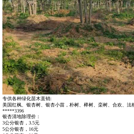
专供各种绿化苗木直销:
美国红枫、银杏树、银杏小苗，朴树、榉树、栾树、合欢、法
*****3396
银杏清地除理价：
3公分银杏，3.5元
5公分银杏，16元