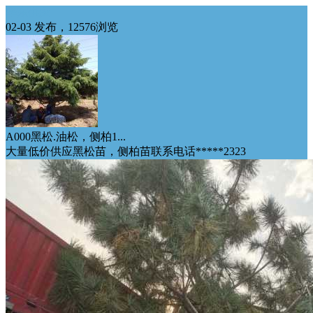
华东供应
02-03 发布，12576浏览
A000黑松.油松，侧柏1...
大量低价供应黑松苗，侧柏苗联系电话*****2323