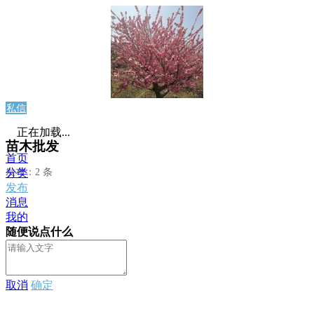
私信
正在加载...
苗木批发
首页
发布：2 条
分类
发布
消息
我的
随便说点什么
取消
确定