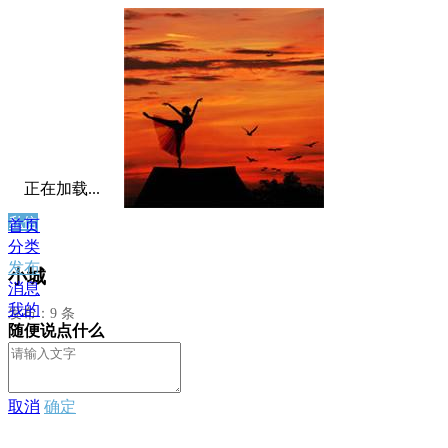
正在加载...
私信
首页
分类
发布
小城
消息
我的
发布：9 条
随便说点什么
取消
确定