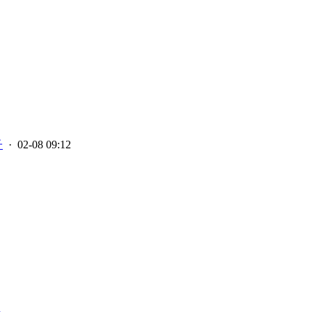
子
· 02-08 09:12