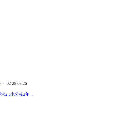
子
· 02-28 08:26
.5米分枝2年...