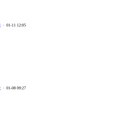
子
· 01-11 12:05
子
· 01-08 09:27