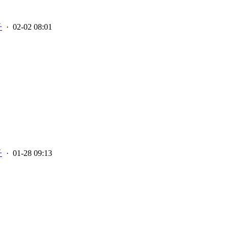
子
· 02-02 08:01
子
· 01-28 09:13