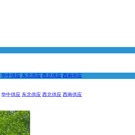
华中供应
东北供应
西北供应
西南供应
华中供应
东北供应
西北供应
西南供应