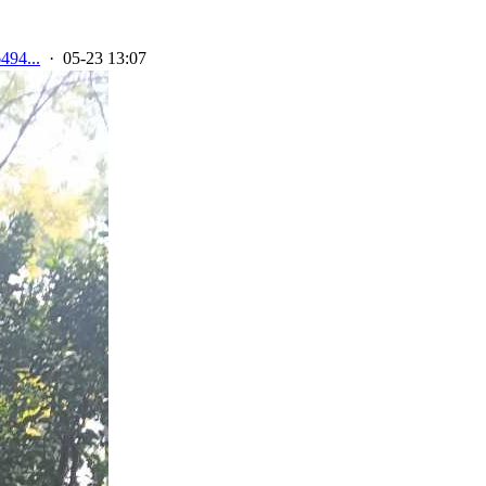
4...
· 05-23 13:07