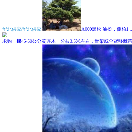
华北供应/华北供应
A000黑松.油松，侧柏1...
求购一棵45-50公分黄连木，分枝3.5米左右，骨架或全冠移栽苗.