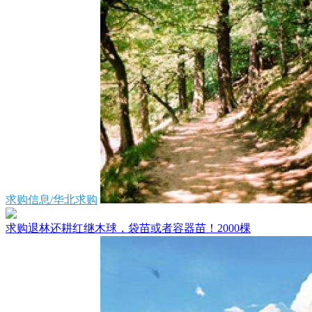
求购信息/华北求购
求购退林还耕红继木球，袋苗或者容器苗！2000棵