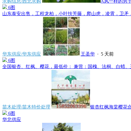
求购信息/西北求购
A风一样的男
6图
山东泰安出售，工程龙柏，小叶扶芳藤，爬山虎，凌霄，卫矛，连
华东供应/华东供应
王圣华
·
5 天前
6图
全国银杏、红枫、樱花，最低价： 兼营：国槐、法桐、白蜡、玉
苗木处理/苗木特价处理
银杏红枫海棠樱花合欢
6图
华北供应