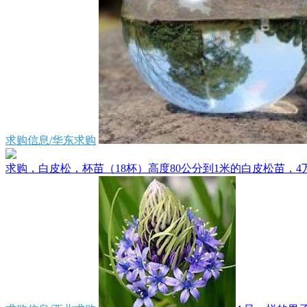
求购信息/华东求购
求购，白皮松，杯苗（18杯）高度80公分到1米的白皮松苗，4万