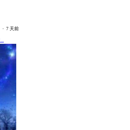
·
7 天前
..