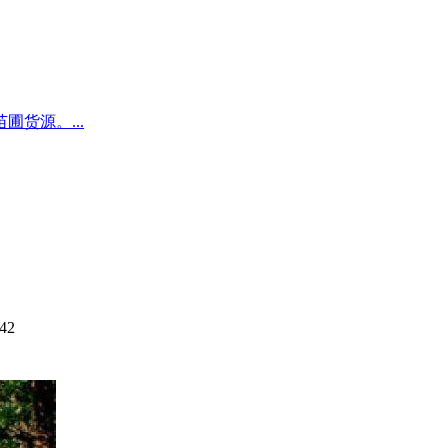
圃货源。...
42