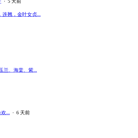
子
·
5 天前
翘，金叶女贞...
兰、海棠、紫...
...
·
6 天前