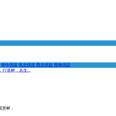
华中供应
东北供应
西北供应
西南供应
行道树，丛生...
观赏树，