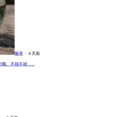
猴哥
·
4 天前
颗。不脱不胡，...