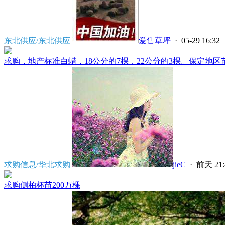
东北供应/东北供应
爱售草坪
· 05-29 16:32
求购，地产标准白蜡，18公分的7棵，22公分的3棵。保定地区苗
求购信息/华北求购
jieC
·
前天 21:
求购侧柏杯苗200万棵