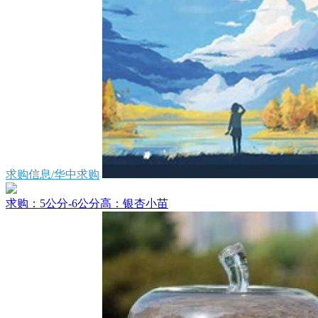
求购信息/华中求购
求购：5公分-6公分高：银杏小苗