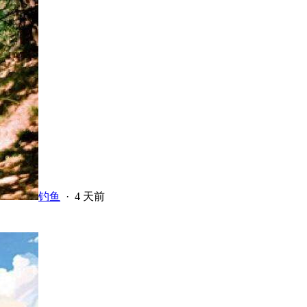
钓鱼
·
4 天前