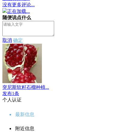
没有更多评论...
正在加载...
随便说点什么
取消
确定
突尼斯软籽石榴种植...
发布1条
个人认证
最新信息
附近信息