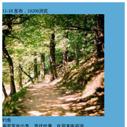
华中供应
11-18 发布，10206浏览
钓鱼
扁草常年出售，质优价廉，欢迎来电咨询