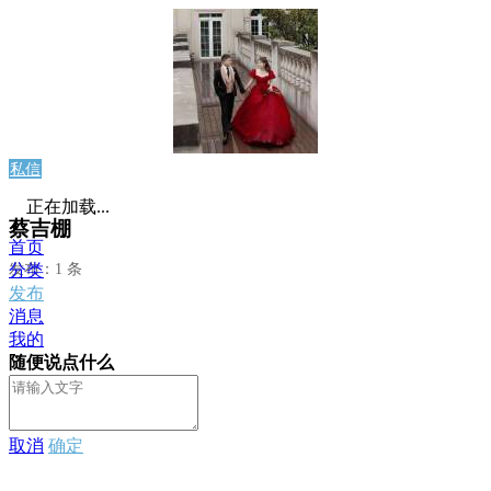
私信
正在加载...
蔡吉棚
首页
发布：1 条
分类
发布
消息
我的
随便说点什么
取消
确定