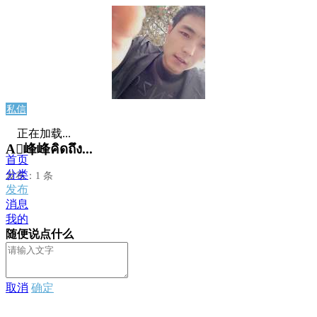
私信
正在加载...
A峰峰คิดถึง...
首页
分类
发布：1 条
发布
消息
我的
随便说点什么
取消
确定