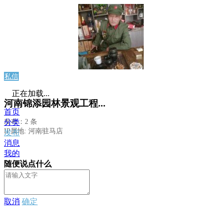
私信
正在加载...
河南锦添园林景观工程...
首页
发布：2 条
分类
IP属地: 河南驻马店
发布
消息
我的
随便说点什么
取消
确定