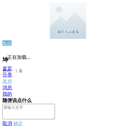
私信
正在加载...
坤
首页
发布：1 条
分类
发布
消息
我的
随便说点什么
取消
确定