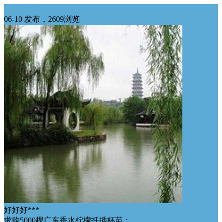
华南求购
06-10 发布，2609浏览
好好好***
求购5000棵广东香水柠檬扦插杯苗；