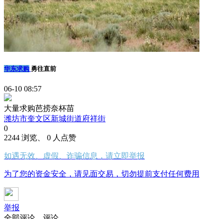
华东求购
勇往直前
06-10 08:57
大量求购芭捞奈杯苗
潍坊市奎文区新城街道府祥街
0
2244 浏览、 0 人点赞
如遇无效、虚假、诈骗信息，请立即举报
为了您的资金安全，请见面交易，切勿提前支付任何费用
举报
全部评论
评论