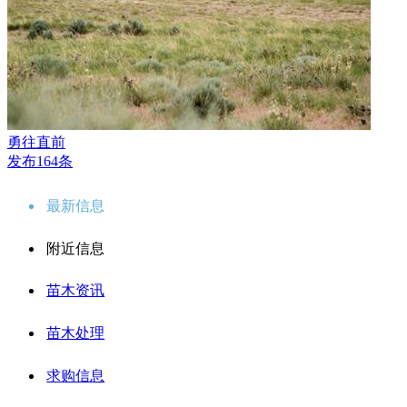
勇往直前
发布164条
最新信息
附近信息
苗木资讯
苗木处理
求购信息