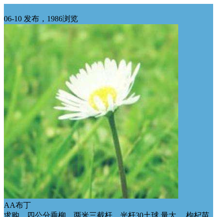
西北求购
06-10 发布，1986浏览
AA布丁
求购，四公分垂柳，两米三截杆，光杆30土球 量大。 枸杞苗