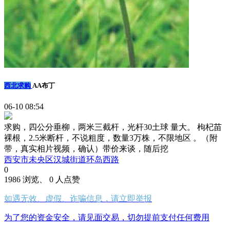
西北求购
AA布丁
06-10 08:54
求购，四公分垂柳，两米三截杆，光杆30土球 量大。 枸杞苗
裸根，2.5米断杆，不说粗度，数量3万株，不限地区 。（附
带，真实相片视频，确认）带价来谈，随后挖
西安市未央区汉城街道环岛西路
0
1986 浏览、 0 人点赞
如遇无效、虚假、诈骗信息，请立即举报
为了您的资金安全，请见面交易，切勿提前支付任何费用