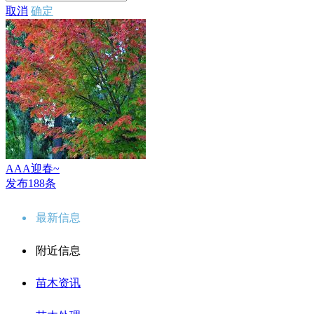
取消
确定
AAA迎春~
发布188条
最新信息
附近信息
苗木资讯