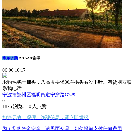
华东求购
AAAAA舍得
06-06 10:17
求购毛鹃十棵头，八高度要求30左棵头右没下叶。有货朋友联
系我电话
宁波市鄞州区福明街道宁穿路G329
0
1876 浏览、 0 人点赞
如遇无效、虚假、诈骗信息，请立即举报
为了您的资金安全，请见面交易，切勿提前支付任何费用