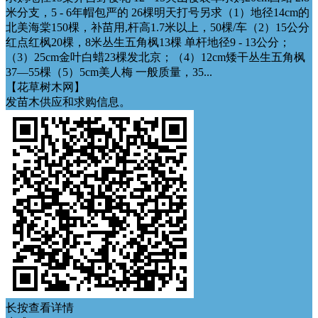
米分支，5 - 6年帽包严的 26棵明天打号另求（1）地径14cm的
北美海棠150棵，补苗用,杆高1.7米以上，50棵/车（2）15公分
红点红枫20棵，8米丛生五角枫13棵 单杆地径9 - 13公分；
（3）25cm金叶白蜡23棵发北京；（4）12cm矮干丛生五角枫
37—55棵（5）5cm美人梅 一般质量，35...
【花草树木网】
发苗木供应和求购信息。
长按查看详情