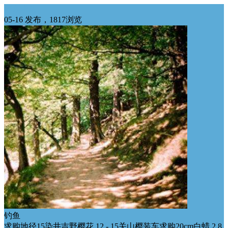
华东求购
05-16 发布，1817浏览
钓鱼
求购地径15染井吉野樱花 12 - 15关山樱装车求购20cm白蜡 2.8