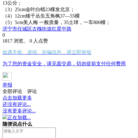
13公分；
（3）25cm金叶白蜡23棵发北京；
（4）12cm矮干丛生五角枫37—55棵
（5）5cm美人梅 一般质量，35土球，一车800棵；
济宁市任城区古槐街道红星中路
0
1817 浏览、 0 人点赞
如遇无效、虚假、诈骗信息，请立即举报
为了您的资金安全，请见面交易，切勿提前支付任何费用
举报
全部评论
评论
点击加载更多
还没有评论...
没有更多评论...
正在加载...
随便说点什么