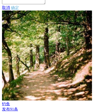
取消
确定
钓鱼
发布91条