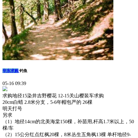
华东求购
钓鱼
05-16 09:39
求购地径15染井吉野樱花 12-15关山樱装车求购
20cm白蜡 2.8米分支，5-6年帽包严的 26棵
明天打号
另求
（1）地径14cm的北美海棠150棵，补苗用,杆高1.7米以上，50
棵/车
（2）15公分红点红枫20棵，8米丛生五角枫13棵 单杆地径9-