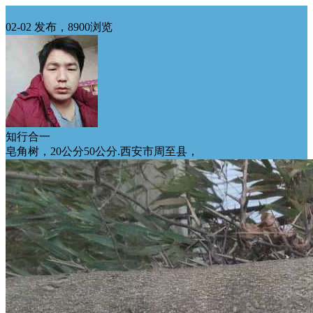
苗木特价处理
02-02 发布，8900浏览
知行合一
皂角树，20公分50公分.西安市周至县，