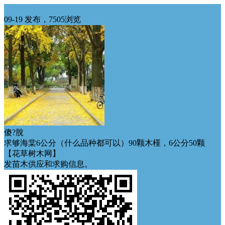
华北求购
09-19 发布，7505浏览
傻?脫
求够海棠6公分（什么品种都可以）90颗木槿，6公分50颗
【花草树木网】
发苗木供应和求购信息。