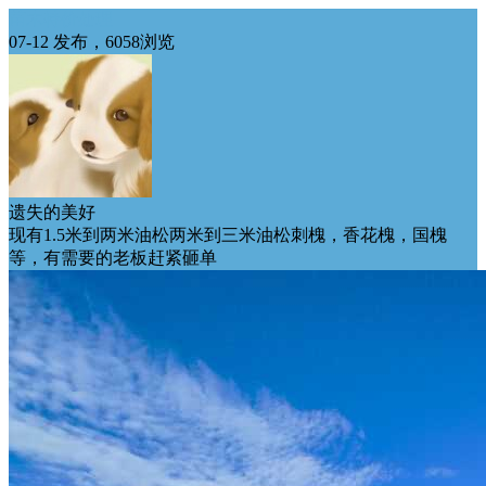
苗木特价处理
07-12 发布，6058浏览
遗失的美好
现有1.5米到两米油松两米到三米油松刺槐，香花槐，国槐
等，有需要的老板赶紧砸单