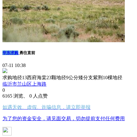
华东求购
勇往直前
07-11 10:38
求购地径13西府海棠23颗地径9公分矮分支紫荆10棵地径
临沂市兰山区上海路
0
6165 浏览、 0 人点赞
如遇无效、虚假、诈骗信息，请立即举报
为了您的资金安全，请见面交易，切勿提前支付任何费用