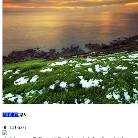
华中求购
柒&
06-14 06:05