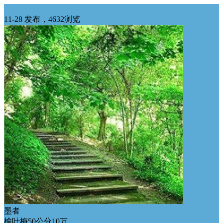
华中求购
11-28 发布，4632浏览
墨者
榆叶梅50公分10万