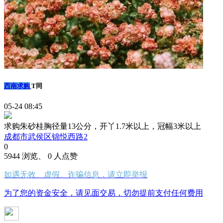
西南求购
T同
05-24 08:45
求购朱砂桂胸径量13公分，开丫1.7米以上，冠幅3米以上
成都市武侯区锦悦西路2
0
5944 浏览、 0 人点赞
如遇无效、虚假、诈骗信息，请立即举报
为了您的资金安全，请见面交易，切勿提前支付任何费用