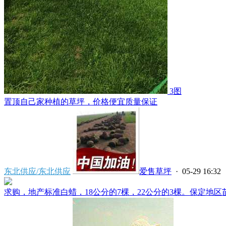
3图
置顶
自己家种植的草坪，价格便宜质量保证
东北供应/东北供应
爱售草坪
· 05-29 16:32
求购，地产标准白蜡，18公分的7棵，22公分的3棵。保定地区苗