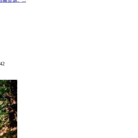
圃货源。...
42