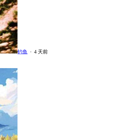
钓鱼
·
4 天前