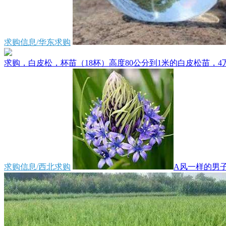
求购信息/华东求购
求购，白皮松，杯苗（18杯）高度80公分到1米的白皮松苗，4万
求购信息/西北求购
A风一样的男