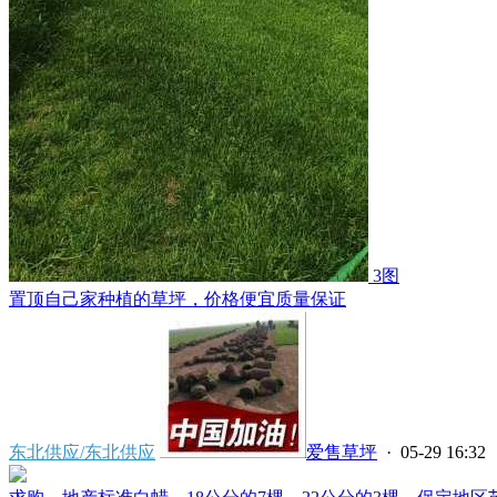
3图
置顶
自己家种植的草坪，价格便宜质量保证
东北供应/东北供应
爱售草坪
· 05-29 16:32