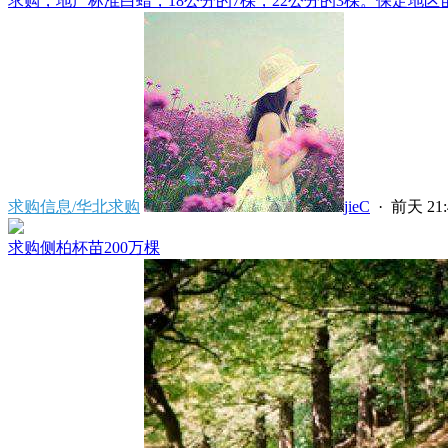
求购，地产标准白蜡，18公分的7棵，22公分的3棵。保定地区苗
求购信息/华北求购
jieC
·
前天 21:
求购侧柏杯苗200万棵