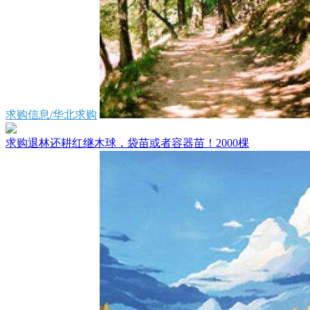
求购信息/华北求购
求购退林还耕红继木球，袋苗或者容器苗！2000棵