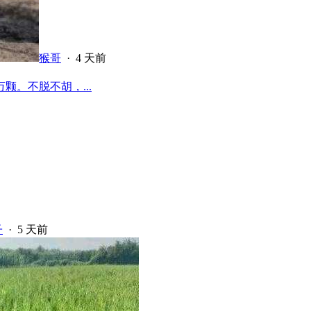
猴哥
·
4 天前
颗。不脱不胡，...
子
·
5 天前