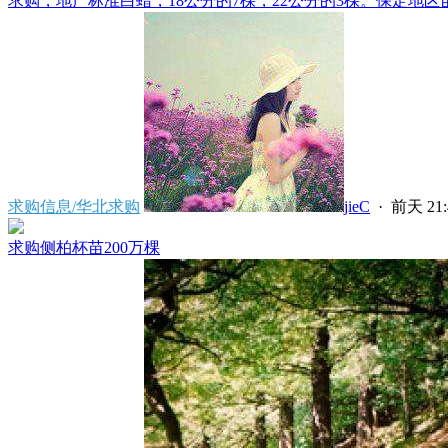
求购，地产标准白蜡，18公分的7棵，22公分的3棵。保定地区苗
求购信息/华北求购
jieC
·
前天 21:
求购侧柏杯苗200万棵