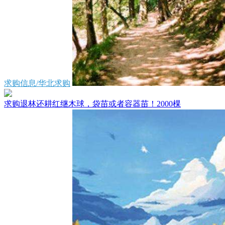
求购信息/华北求购
求购退林还耕红继木球，袋苗或者容器苗！2000棵