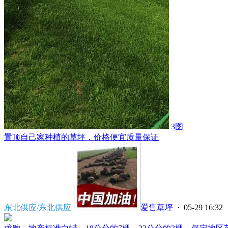
3图
置顶
自己家种植的草坪，价格便宜质量保证
东北供应/东北供应
爱售草坪
· 05-29 16:32