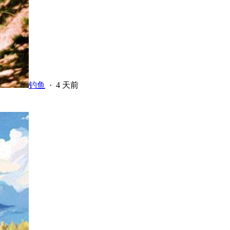
钓鱼
·
4 天前