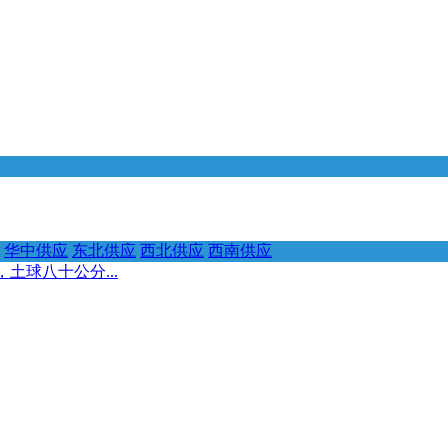
华中供应
东北供应
西北供应
西南供应
土球八十公分...