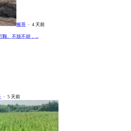
猴哥
·
4 天前
颗。不脱不胡，...
子
·
5 天前