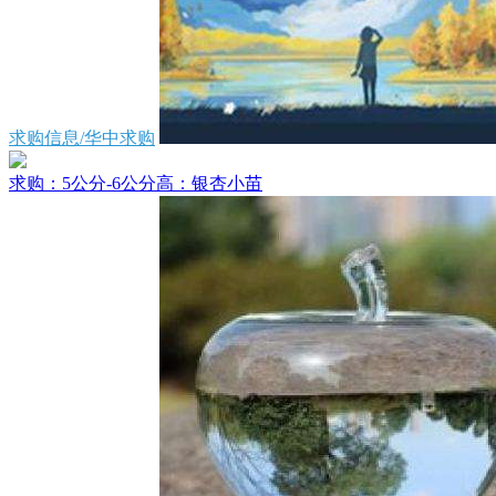
求购信息/华中求购
求购：5公分-6公分高：银杏小苗