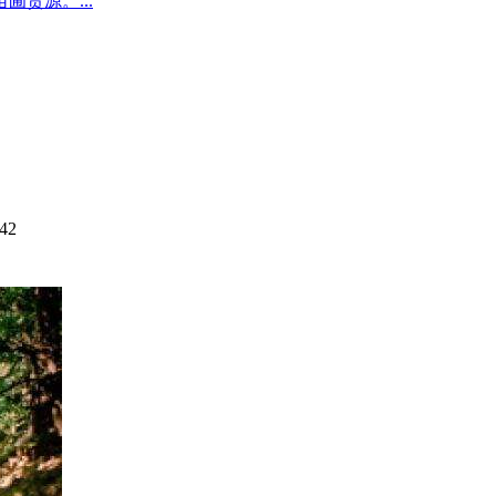
圃货源。...
42