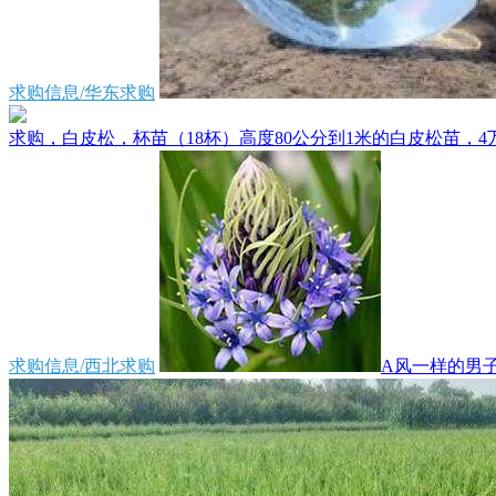
求购信息/华东求购
求购，白皮松，杯苗（18杯）高度80公分到1米的白皮松苗，4万
求购信息/西北求购
A风一样的男