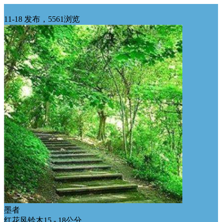
华南供应
11-18 发布，5561浏览
墨者
红花风铃木15 - 18公分