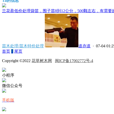
Ta的信息
兰花盈低价处理袋苗，围子苗8到12公分，500颗左右，有需要的联
苗木处理/苗木特价处理
道亦道
· 07-04 01:2
首页
1
尾页
Copyright ©2022
花草树木网
闽ICP备17002772号-4
小程序
微信公众号
手机版