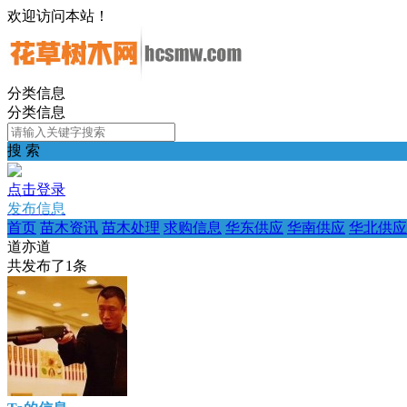
欢迎访问本站！
分类信息
分类信息
搜 索
点击登录
发布信息
首页
苗木资讯
苗木处理
求购信息
华东供应
华南供应
华北供应
道亦道
共发布了
1
条