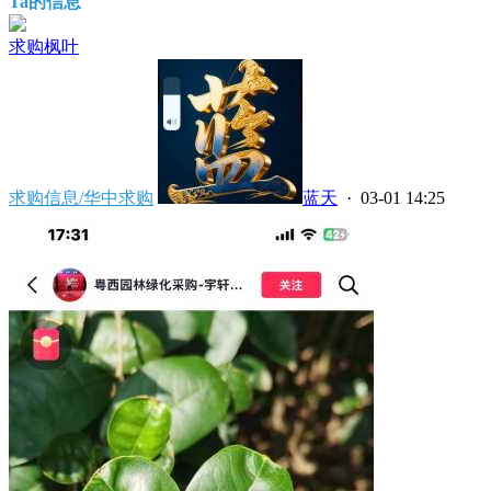
Ta的信息
求购枫叶
求购信息/华中求购
蓝天
· 03-01 14:25