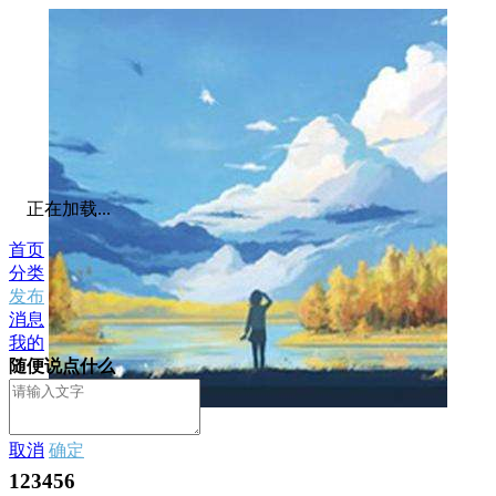
正在加载...
首页
分类
发布
消息
我的
随便说点什么
私信
取消
确定
123456