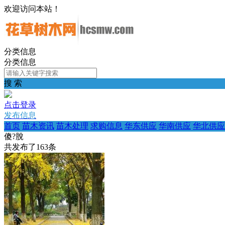
欢迎访问本站！
分类信息
分类信息
搜 索
点击登录
发布信息
首页
苗木资讯
苗木处理
求购信息
华东供应
华南供应
华北供应
傻?脫
共发布了
163
条