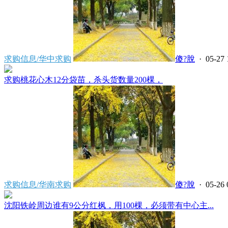
求购信息/华中求购
傻?脫
· 05-27 
求购桃花心木12分袋苗，杀头货数量200棵，
求购信息/华南求购
傻?脫
· 05-26 
沈阳铁岭周边谁有9公分红枫，用100棵，必须带有中心主...