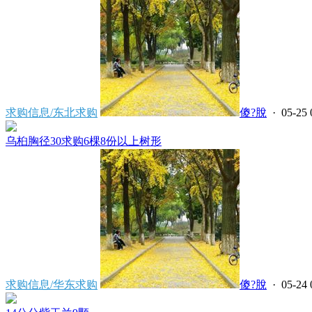
求购信息/东北求购
傻?脫
· 05-25 
乌桕胸径30求购6棵8份以上树形
求购信息/华东求购
傻?脫
· 05-24 