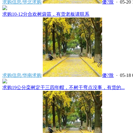
求购信息/华北求购
傻?脫
· 05-20 
求购10-12分合欢树袋苗，有货老板请联系
求购信息/华南求购
傻?脫
· 05-18 
求购19公分栾树定干三四年帽，不树干弯点没事，有货的...