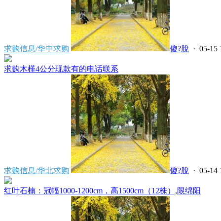
求购信息/华中求购
傻?脫
· 05-15 
求购木槿4公分现款有的电话联系
求购信息/华北求购
傻?脫
· 05-14 
红叶石楠：冠幅1000-1200cm，高1500cm（12株）,限绵阳