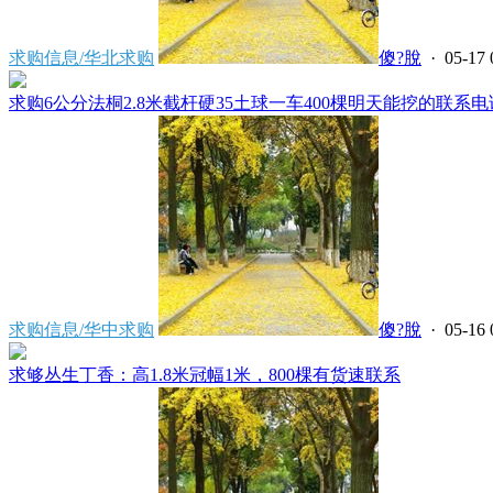
求购信息/华北求购
傻?脫
· 05-17 
求购6公分法桐2.8米截杆硬35土球一车400棵明天能挖的联系电话,
求购信息/华中求购
傻?脫
· 05-16 
求够丛生丁香：高1.8米冠幅1米，800棵有货速联系