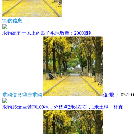
Ta的信息
求购高五十以上的瓜子毛球数量：20000颗
求购信息/华东求购
傻?脫
· 05-29 
求购16cm巨紫荆100棵，分枝点2米4左右，1米土球，杆直