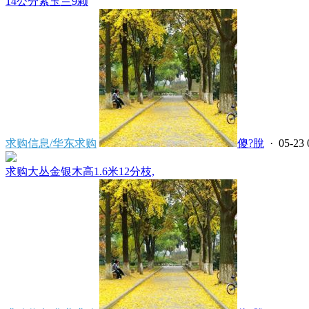
14公分紫玉兰9颗
求购信息/华东求购
傻?脫
· 05-23 
求购大丛金银木高1.6米12分枝,