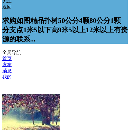
关注
返回
求购如图精品扑树50公分4颗80公分1颗
分支点1米5以下高9米5以上12米以上有资
源的联系...
全局导航
首页
发布
消息
我的