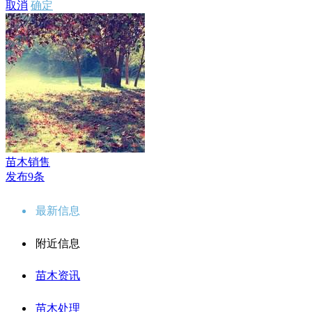
取消
确定
苗木销售
发布9条
最新信息
附近信息
苗木资讯
苗木处理