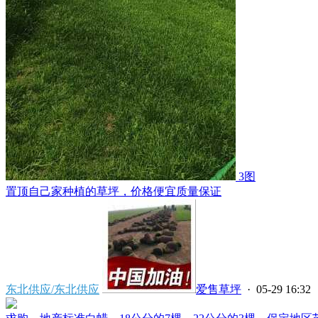
3图
置顶
自己家种植的草坪，价格便宜质量保证
东北供应/东北供应
爱售草坪
· 05-29 16:32