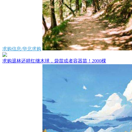
求购信息/华北求购
求购退林还耕红继木球，袋苗或者容器苗！2000棵