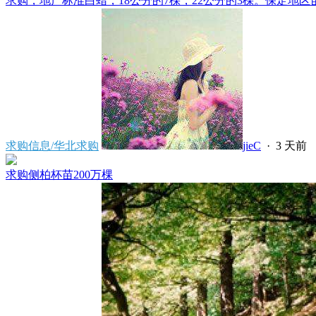
求购，地产标准白蜡，18公分的7棵，22公分的3棵。保定地区苗
求购信息/华北求购
jieC
·
3 天前
求购侧柏杯苗200万棵