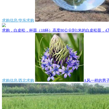
求购信息/华东求购
求购，白皮松，杯苗（18杯）高度80公分到1米的白皮松苗，4万
求购信息/西北求购
A风一样的男