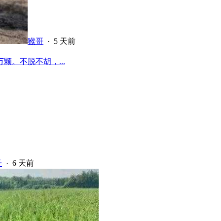
猴哥
·
5 天前
颗。不脱不胡，...
子
·
6 天前