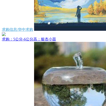
求购信息/华中求购
求购：5公分-6公分高：银杏小苗