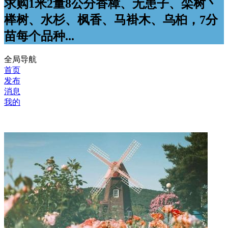
求购1米2量8公分香樟、无患子、栾树丶
榉树、水杉、枫香、马褂木、乌桕，7分
苗每个品种...
全局导航
首页
发布
消息
我的