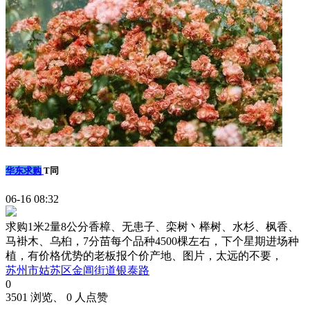
华东求购
T同
06-16 08:32
求购1米2量8公分香樟、无患子、栾树丶榉树、水杉、枫香、
马褂木、乌桕，7分苗每个品种4500棵左右，下个星期进场种
植，有价格优势的老板报个价产地、图片，太远的不要，
苏州市姑苏区金阊街道银泰路
0
3501 浏览、 0 人点赞