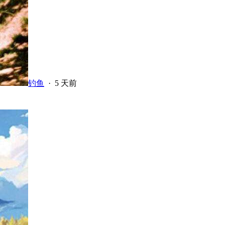
钓鱼
·
5 天前