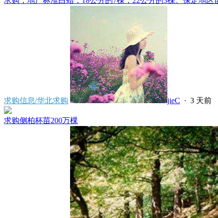
求购，地产标准白蜡，18公分的7棵，22公分的3棵。保定地区苗
求购信息/华北求购
jieC
·
3 天前
求购侧柏杯苗200万棵