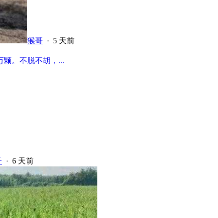
猴哥
·
5 天前
颗。不脱不胡，...
子
·
6 天前