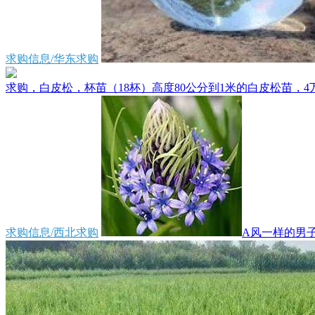
求购信息/华东求购
求购，白皮松，杯苗（18杯）高度80公分到1米的白皮松苗，4万
求购信息/西北求购
A风一样的男