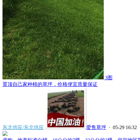
3图
置顶
自己家种植的草坪，价格便宜质量保证
东北供应/东北供应
爱售草坪
· 05-29 16:32