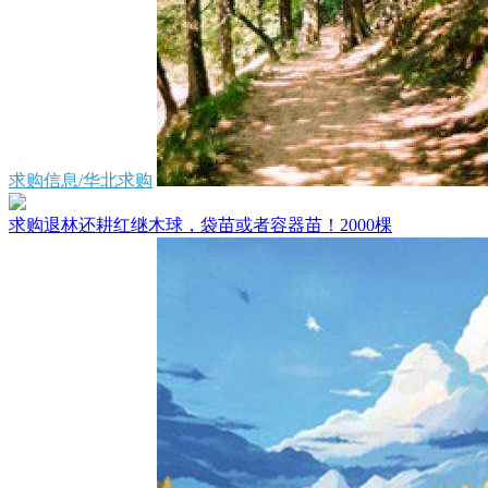
求购信息/华北求购
求购退林还耕红继木球，袋苗或者容器苗！2000棵