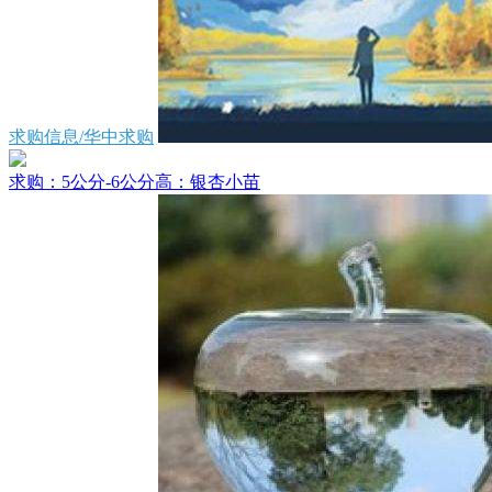
求购信息/华中求购
求购：5公分-6公分高：银杏小苗