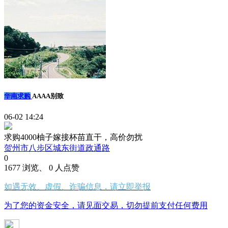
华南求购
AAAA别致
06-02 14:24
求购4000柚子嫁接杯苗直干，高价勿扰
贺州市八步区城东街道政通路
0
1677 浏览、 0 人点赞
如遇无效、虚假、诈骗信息，请立即举报
为了您的资金安全，请见面交易，切勿提前支付任何费用