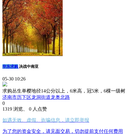
华东求购
决战中南亚
05-30 10:26
求购丛生单樱地径14公分以上，6米高，冠5米，6棵一级树
济南市历下区龙洞街道龙奥北路
0
1319 浏览、 0 人点赞
如遇无效、虚假、诈骗信息，请立即举报
为了您的资金安全，请见面交易，切勿提前支付任何费用