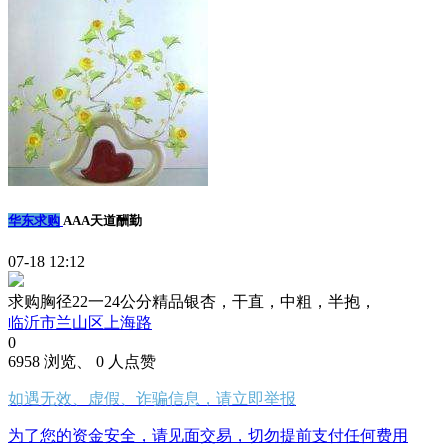
华东求购
AAA天道酬勤
07-18 12:12
求购胸径22一24公分精品银杏，干直，中粗，半抱，
临沂市兰山区上海路
0
6958 浏览、 0 人点赞
如遇无效、虚假、诈骗信息，请立即举报
为了您的资金安全，请见面交易，切勿提前支付任何费用